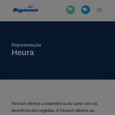
Representação
Heura
Heura® oferece a experiência da carne com os
benefícios dos vegetais. A Heura® oferece ao