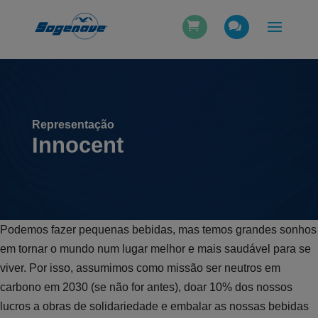
Representação
Innocent
Podemos fazer pequenas bebidas, mas temos grandes sonhos
em tornar o mundo num lugar melhor e mais saudável para se
viver. Por isso, assumimos como missão ser neutros em
carbono em 2030 (se não for antes), doar 10% dos nossos
lucros a obras de solidariedade e embalar as nossas bebidas