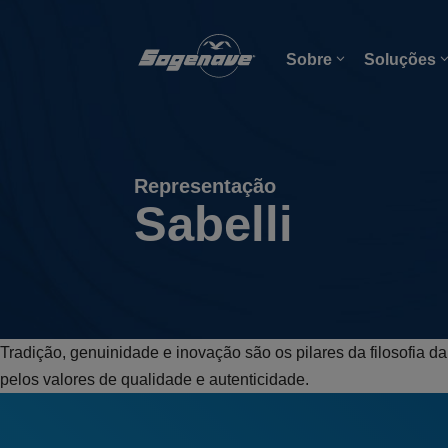
Sobre
Soluções
Representação
Sabelli
Tradição, genuinidade e inovação são os pilares da filosofia d
pelos valores de qualidade e autenticidade.